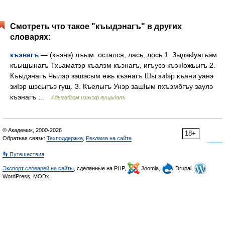
Смотреть что такое "къыдэнагъ" в других
словарях:
къэнагъ
— (къэнэ) лъым. остался, лась, лось 1. ЗыдэкIуагъэм
къыщынагъ Тхьаматэр къалэм къэнагъ, игъусэ къэкIожьыгъ 2.
Къыдэнагъ Чылэр зэшэсым ежь къэнагъ Шы зиIэр къани уанэ
зиIэр шэсыгъэ гущ. 3. Къелыгъ Унэр зашIым пхъэмбгъу заулэ
къэнагъ …
Адыгабзэм изэхэф гущыIалъ
© Академик, 2000-2026
18+
Обратная связь:
Техподдержка
,
Реклама на сайте
👣 Путешествия
Экспорт словарей на сайты
, сделанные на PHP,
Joomla,
Drupal,
WordPress, MODx.