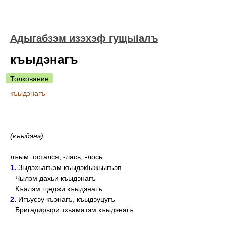
Адыгабзэм изэхэф гущыIалъ
къыдэнагъ
Толкование
къыдэнагъ
(къыдэнэ)
лъым.
остался, -лась, -лось
1.
Зыдэхьагъэм къыдэкIыжьыгъэп
Чылэм дахьи къыдэнагъ
Къалэм щеджи къыдэнагъ
2.
Игъусэу къэнагъ, къыдэуцугъ
Бригадирыри тхьаматэм къыдэнагъ