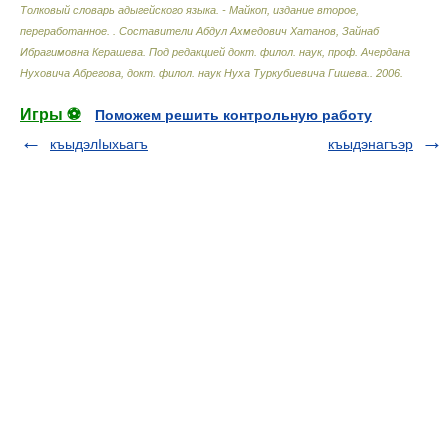
Толковый словарь адыгейского языка. - Майкоп, издание второе,
переработанное.
.
Составители Абдул Ахмедович Хатанов, Зайнаб
Ибрагимовна Керашева. Под редакцией докт. филол. наук, проф. Ачердана
Нуховича Абрегова, докт. филол. наук Нуха Туркубиевича Гишева.
.
2006
.
Игры ⚽
Поможем решить контрольную работу
къыдэлIыхьагъ
къыдэнагъэр